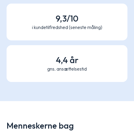
9,3/10
i kundetilfredshed (seneste måling)
4,4 år
gns. ansættelsestid
Menneskerne bag