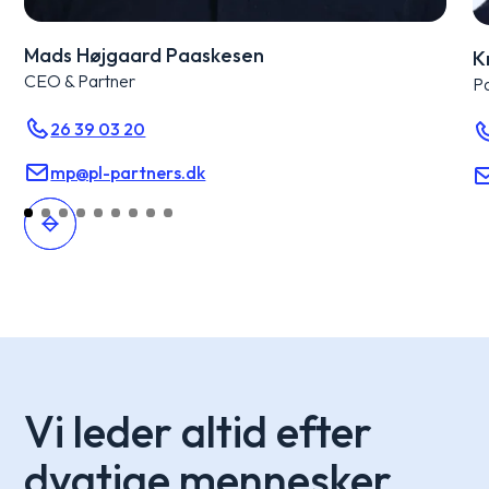
Mads Højgaard Paaskesen
K
CEO & Partner
P
26 39 03 20
mp@pl-partners.dk
Vi leder altid efter
dygtige mennesker